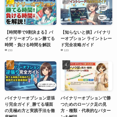
【時間帯で9割決まる】バ
【知らないと損】バイナリ
イナリーオプション勝てる
ーオプション ライントレー
時間・負ける時間を解説
ド完全攻略ガイド
153
123
バイナリーオプション逆張
バイナリーオプションで勝
り完全ガイド_勝てる場面
つためのローソク足の見
の見極め方と実践手法を徹
方・種類・代表的なパター
底解説
ンを解説