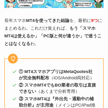
長年スマホ
MT4を使ってきた結論
を、最初に
9つ
に
まとめるわ。これだけ覚えれば、
もう「スマホ
MT4は使えるか」「PC版と何が違うか」で迷うこ
とはなくなる
わ。
① MT4スマホアプリはMetaQuotes社
が完全無料配布
（iOS/Android両対応）
② スマホMT4でもBO業者の取引は直接
できない
（あくまで分析専用）
③ スマホMT4は『外出先・通勤中の補
助分析』が主用途
（メインはPC/iPad推