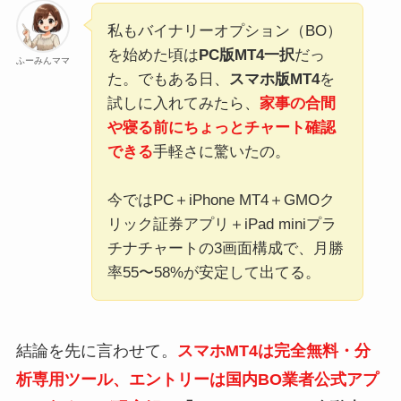
私もバイナリーオプション（BO）
を始めた頃は
PC版MT4一択
だっ
ふーみんママ
た。でもある日、
スマホ版MT4
を
試しに入れてみたら、
家事の合間
や寝る前にちょっとチャート確認
できる
手軽さに驚いたの。
今ではPC＋iPhone MT4＋GMOク
リック証券アプリ＋iPad miniプラ
チナチャートの3画面構成で、月勝
率55〜58%が安定して出てる。
結論を先に言わせて。
スマホMT4は完全無料・分
析専用ツール、エントリーは国内BO業者公式アプ