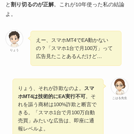
と
割り切るのが正解
。これが10年使った私の結論
よ。
えー、スマホMT4でEA動かない
の？「スマホ1台で月100万」って
りょう
広告見たことあるんだけど…
りょう、それが詐欺なのよ。
スマ
ホMT4は技術的にEA実行不可
。そ
こはる先生
れを謳う商材は100%詐欺と断言で
きる。「スマホ1台で月100万自動
売買」みたいな広告は、即座に通
報レベルよ。