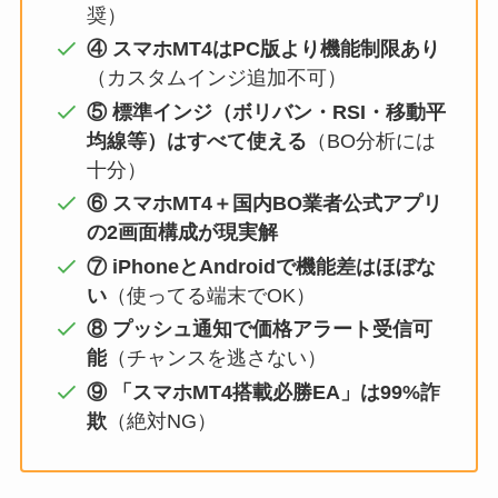
奨）
④ スマホMT4はPC版より機能制限あり
（カスタムインジ追加不可）
⑤ 標準インジ（ボリバン・RSI・移動平
均線等）はすべて使える
（BO分析には
十分）
⑥ スマホMT4＋国内BO業者公式アプリ
の2画面構成が現実解
⑦ iPhoneとAndroidで機能差はほぼな
い
（使ってる端末でOK）
⑧ プッシュ通知で価格アラート受信可
能
（チャンスを逃さない）
⑨ 「スマホMT4搭載必勝EA」は99%詐
欺
（絶対NG）