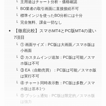
主用途はチャート分析・価格確認
BO業者の取引画面に直接接続不可
標準インジを使ったBO分析には十分
完全無料、課金一切なし
【徹底比較】スマホMT4とPC版MT4の違い
7項目
① 画面サイズ：PC版は大画面／スマホ版は
小画面
② カスタムインジ追加：PC版は可能／スマ
ホ版は不可
③ EA（自動売買）：PC版は可能／スマホ版
は実行不可
④ チャート同時表示数：PC版は多数／スマ
ホ版は基本1つ
⑤ プッシュ通知：PC版は限定的／スマホ版
は強力