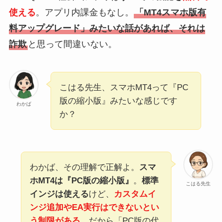
使える
。アプリ内課金もなし。
「MT4スマホ版有
料アップグレード」みたいな話があれば、それは
詐欺
と思って間違いない。
こはる先生、スマホMT4って『PC
版の縮小版』みたいな感じです
わかば
か？
わかば、その理解で正解よ。
スマ
ホMT4は『PC版の縮小版』
。
標準
こはる先生
インジは使える
けど、
カスタムイ
ンジ追加やEA実行はできないとい
う制限がある
。だから「PC版の代