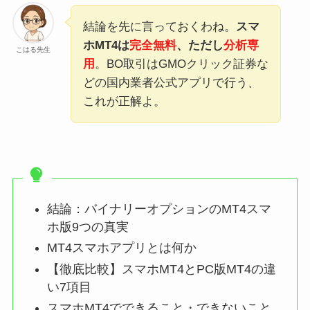
結論を先に言っておくわね。
スマ
ホMT4は
完全無料
、ただし
分析専
こはる先生
用
。BO取引はGMOクリック証券な
どの国内業者公式アプリで行う、
これが正解よ。
結論：バイナリーオプションのMT4スマ
ホ版9つの真実
MT4スマホアプリとは何か
【徹底比較】スマホMT4とPC版MT4の違
い7項目
スマホMT4でできること・できないこと