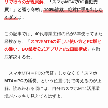
リで行うのが現実解
。
「スマホMT4でBO自動売
買！」と謳う商材
は
100%詐欺、絶対に手を出しち
ゃダメ
よ。
この記事では、40代専業主婦の私が3年使ってきた
経験から、「
スマホMT4の正しい使い方とPC版と
の違い、BO業者公式アプリとの2画面構成
」を徹
底解説するわ。
「スマホMT4＝PCの代替」じゃなくて「
スマホ
MT4＝PCの延長
」という位置づけで考えるのが正
解。読み終わる頃には、自分のスマホMT4活用環
境がハッキリ見えてるはずよ。