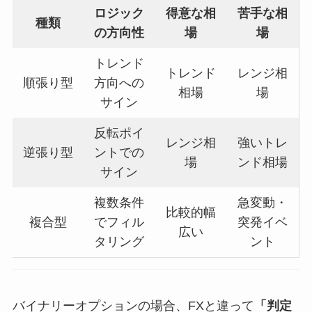
ロジック
得意な相
苦手な相
種類
の方向性
場
場
トレンド
トレンド
レンジ相
順張り型
方向への
相場
場
サイン
反転ポイ
レンジ相
強いトレ
逆張り型
ントでの
場
ンド相場
サイン
複数条件
急変動・
比較的幅
複合型
でフィル
突発イベ
広い
タリング
ント
バイナリーオプションの場合、FXと違って
「判定