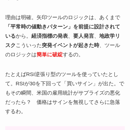
理由は明確。矢印ツールのロジックは、あくまで
「平常時の値動きパターン」を前提に設計されて
いる
から。
経済指標の発表
、
要人発言
、
地政学リ
スク
こういった
突発イベントが起きた時
、ツール
のロジックは
簡単に破綻
するの。
たとえばRSI逆張り型のツールを使っていたとし
て。RSIが30を下回って「買いサイン」が出た。で
もその瞬間、米国の雇用統計がサプライズの悪化
だったら？ 価格はサインを無視してさらに急落
するわ。