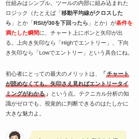
仕組みはシンプル。ツールの内部に組み込まれた
ロジック（たとえば「
移動平均線がクロスした
ら
」とか「
RSIが30を下回ったら
」とか）が
条件を
満たした瞬間
に、チャート上にポンと矢印が出
る。上向き矢印なら「Highでエントリー」、下向
き矢印なら「Lowでエントリー」という具合にね。
初心者にとっての最大のメリットは、
「
チャート
が読めなくても、矢印さえ見ればエントリータイ
ミングがわかる
」
という点。テクニカル分析の知
識がゼロでも、視覚的に判断できるのはたしかに
大きな魅力よ。