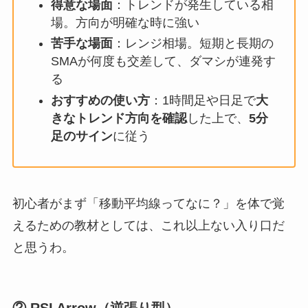
得意な場面
：トレンドが発生している相
場。方向が明確な時に強い
苦手な場面
：レンジ相場。短期と長期の
SMAが何度も交差して、ダマシが連発す
る
おすすめの使い方
：1時間足や日足で
大
きなトレンド方向を確認
した上で、
5分
足のサイン
に従う
初心者がまず「移動平均線ってなに？」を体で覚
えるための教材としては、これ以上ない入り口だ
と思うわ。
② RSI Arrow（逆張り型）