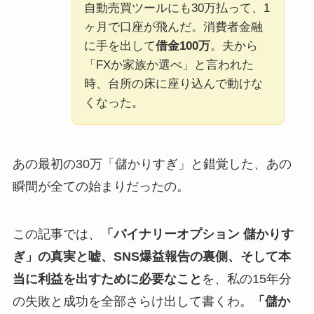
自動売買ツールにも30万払って、1
ヶ月で口座が飛んだ。消費者金融
に手を出して
借金100万
。夫から
「FXか家族か選べ」と言われた
時、台所の床に座り込んで動けな
くなった。
あの最初の30万「儲かりすぎ」と錯覚した、あの
瞬間が全ての始まりだったの。
この記事では、
「バイナリーオプション 儲かりす
ぎ」の真実と嘘、SNS爆益報告の裏側、そして本
当に利益を出すために必要なこと
を、私の15年分
の失敗と成功を全部さらけ出して書くわ。
「儲か