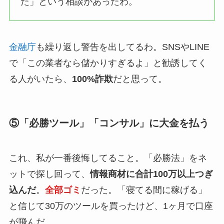
た」という相談があったわ。
金融庁
も繰り返し警告を出してるわ。SNSやLINE
で「この業者なら儲かりすぎるよ」と勧誘してく
る人がいたら、
100%詐欺
だと思って。
⑤「必勝ツール」「コンサル」に大金を払う
これ、私が一番後悔してること。「必勝法」をネ
ットで探し回って、
情報商材に合計100万以上つぎ
込んだ
。
全部ゴミ
だった。「寝てる間に稼げる」
と信じて30万のツールを買ったけど、1ヶ月で口座
が飛んだ。