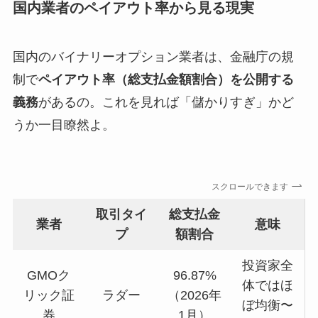
国内業者のペイアウト率から見る現実
国内のバイナリーオプション業者は、金融庁の規
制で
ペイアウト率（総支払金額割合）を公開する
義務
があるの。これを見れば「儲かりすぎ」かど
うか一目瞭然よ。
スクロールできます
取引タイ
総支払金
業者
意味
プ
額割合
投資家全
GMOク
96.87%
体ではほ
リック証
ラダー
（2026年
ぼ均衡〜
券
1月）