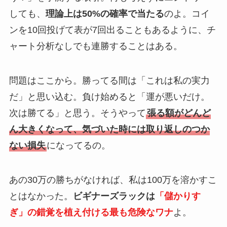
しても、
理論上は50%の確率で当たる
のよ。コイ
ンを10回投げて表が7回出ることもあるように、チ
ャート分析なしでも連勝することはある。
問題はここから。勝ってる間は「これは私の実力
だ」と思い込む。負け始めると「運が悪いだけ。
次は勝てる」と思う。そうやって
張る額がどんど
ん大きくなって、気づいた時には取り返しのつか
ない損失
になってるの。
あの30万の勝ちがなければ、私は100万を溶かすこ
とはなかった。
ビギナーズラックは
「儲かりす
ぎ」の錯覚を植え付ける最も危険なワナ
よ。