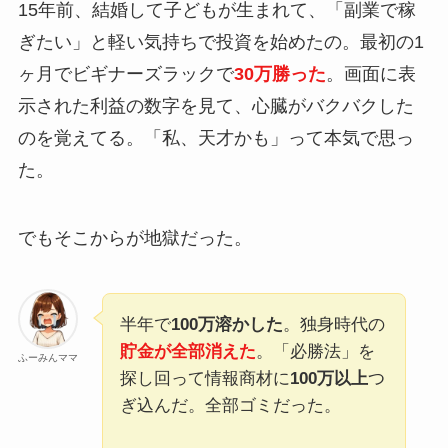
15年前、結婚して子どもが生まれて、「副業で稼
ぎたい」と軽い気持ちで投資を始めたの。最初の1
ヶ月でビギナーズラックで
30万勝った
。画面に表
示された利益の数字を見て、心臓がバクバクした
のを覚えてる。「私、天才かも」って本気で思っ
た。
でもそこからが地獄だった。
半年で
100万溶かした
。独身時代の
貯金が全部消えた
。「必勝法」を
ふーみんママ
探し回って情報商材に
100万以上
つ
ぎ込んだ。全部ゴミだった。