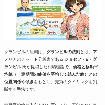
グランビルの法則は、
グランビルの法則
とは、ア
メリカのチャート分析家である
ジョセフ・E・グ
ランビル
氏が提唱した相場理論で、
価格と移動平
均線（一定期間の終値を平均して結んだ線）との
位置関係や傾き
をもとに、売買のタイミングを判
断する手法です。