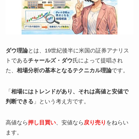
ダウ理論
とは、19世紀後半に米国の証券アナリス
トである
チャールズ・ダウ
氏によって提唱され
た、
相場分析の基本となるテクニカル理論
です。
「
相場にはトレンドがあり、それは高値と安値で
判断できる
」という考え方です。
高値なら
押し目買い
、安値なら
戻り売り
をねらい
ます。