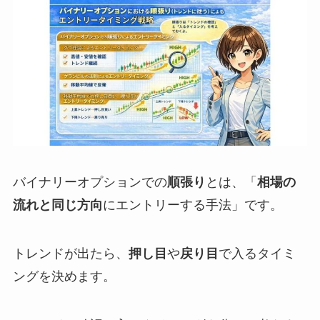
バイナリーオプションでの
順張り
とは、「
相場の
流れと同じ方向
にエントリーする手法」です。
トレンドが出たら、
押し目
や
戻り目
で入るタイミ
ングを決めます。